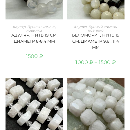
Этот
товар
В КОРЗИНУ
ВЫБЕРИТЕ ПАРАМЕТРЫ
Адуляр. Лунный камень
,
Адуляр. Лунный камень
,
имеет
новинка
новинка
несколько
АДУЛЯР, НИТЬ 19 СМ,
БЕЛОМОРИТ, НИТЬ 19
вариаций.
ДИАМЕТР 8-8,4 ММ
СМ, ДИАМЕТР 9,6 , 11,4
Опции
можно
ММ
выбрать
на
1500
₽
странице
Диапа
1000
₽
–
товара.
1500
₽
цен:
1000 ₽
–
1500 ₽