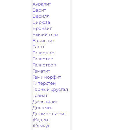
Ауралит
Барит
Берилл
Бирюза
Бронзит
Бычий глаз
Варисцит
Гагат
Гелиодор
Гелиотис
Гелиотроп
Гематит
Гемиморфит
Гиперстен
Горный хрустал
Гранат
Джеспилит
Доломит
Дьюмортьерит
Жадеит
Жемчуг