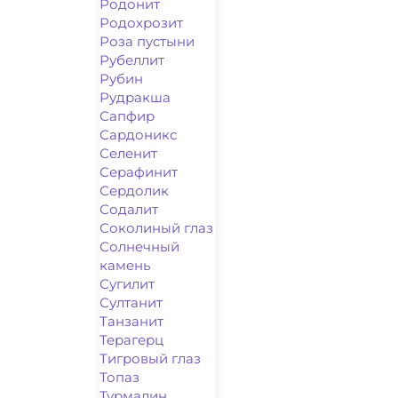
Родонит
Родохрозит
Роза пустыни
Рубеллит
Рубин
Рудракша
Сапфир
Сардоникс
Селенит
Серафинит
Сердолик
Содалит
Соколиный глаз
Солнечный
камень
Сугилит
Султанит
Танзанит
Терагерц
Тигровый глаз
Топаз
Турмалин