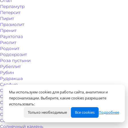
Опал
Перламутр
Петерсит
Пирит
Празиолит
Пренит
Раухтопаз
Риолит
Родонит
Родохрозит
Роза пустыни
Рубеллит
Рубин
Рудракша
Сапфир
Сардоникс
Мы используем cookies для работы сайта, аналитики и
Селенит
персонализации. Выберите, какие cookies разрешаете
Серафинит
использовать:
Сердолик
Только необходимые
Все cookies
Подробнее
Содалит
Соколиный глаз
Солнечный камень