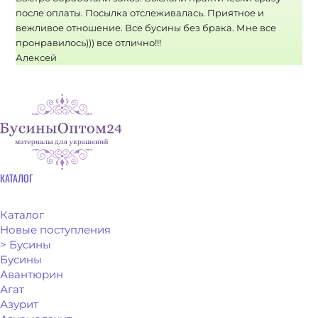
после оплаты. Посылка отслеживалась. Приятное и
вежливое отношение. Все бусины без брака. Мне все
пронравилось))) все отлично!!!
Алексей
КАТАЛОГ
Каталог
Новые поступления
> Бусины
Бусины
Авантюрин
Агат
Азурит