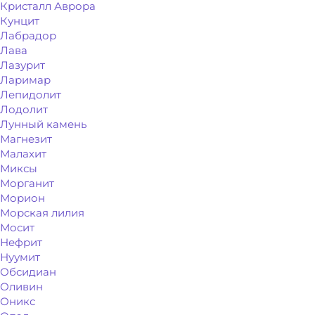
Кристалл Аврора
Кунцит
Лабрадор
Лава
Лазурит
Ларимар
Лепидолит
Лодолит
Лунный камень
Магнезит
Малахит
Миксы
Морганит
Морион
Морская лилия
Мосит
Нефрит
Нуумит
Обсидиан
Оливин
Оникс