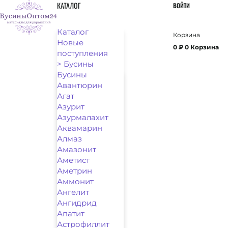
Перейти
КАТАЛОГ
ВОЙТИ
к
содержимому
Каталог
Новые
0
₽
0
Корзина
поступления
> Бусины
Бусины
Авантюрин
Агат
Азурит
Азурмалахит
Аквамарин
Алмаз
Амазонит
Аметист
Аметрин
Аммонит
Ангелит
Ангидрид
Апатит
Астрофиллит