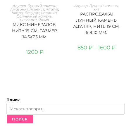
товар
В КОРЗИНУ
ВЫБЕРИТЕ ПАРАМЕТРЫ
Адуляр. Лунный камень
,
Адуляр. Лунный камень
,
имеет
Амазонит
,
Аметист
,
Апатит
,
хит
несколько
Кварц
,
Лазурит
,
новинка
,
РАСПРОДАЖА!
вариаций.
Солнечный камень
,
Флюорит
,
Яшма
ЛУННЫЙ КАМЕНЬ
Опции
МИКС МИНЕРАЛОВ,
можно
АДУЛЯР, НИТЬ 19 СМ,
выбрать
НИТЬ 19 СМ, РАЗМЕР
6 8 10 ММ.
на
14,5Х7,5 ММ
странице
товара.
Диапаз
850
₽
–
1600
₽
цен:
1200
₽
850 ₽
–
1600 ₽
Поиск
ПОИСК