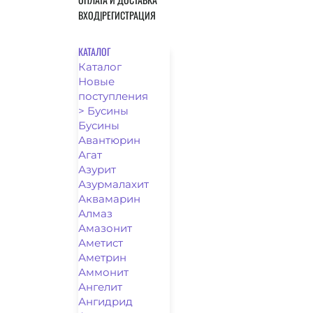
ВХОД|РЕГИСТРАЦИЯ
КАТАЛОГ
Каталог
Новые
поступления
> Бусины
Бусины
Авантюрин
Агат
Азурит
Азурмалахит
Аквамарин
Алмаз
Амазонит
Аметист
Аметрин
Аммонит
Ангелит
Ангидрид