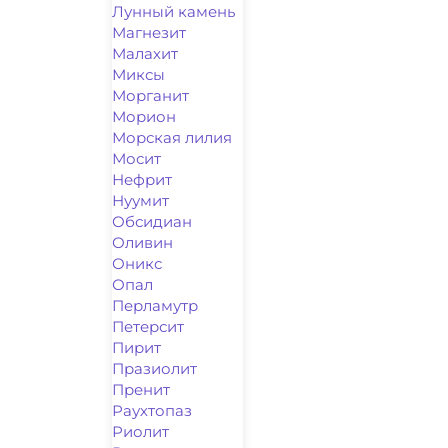
Лунный камень
Магнезит
Малахит
Миксы
Морганит
Морион
Морская лилия
Мосит
Нефрит
Нуумит
Обсидиан
Оливин
Оникс
Опал
Перламутр
Петерсит
Пирит
Празиолит
Пренит
Раухтопаз
Риолит