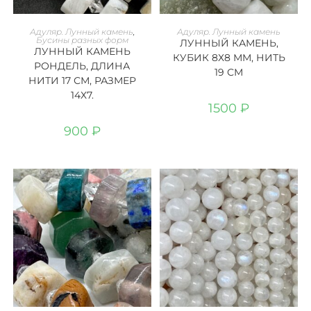
В КОРЗИНУ
В КОРЗИНУ
Адуляр. Лунный камень
,
Адуляр. Лунный камень
Бусины разных форм
ЛУННЫЙ КАМЕНЬ,
ЛУННЫЙ КАМЕНЬ
КУБИК 8Х8 ММ, НИТЬ
РОНДЕЛЬ, ДЛИНА
19 СМ
НИТИ 17 СМ, РАЗМЕР
14Х7.
1500
₽
900
₽
Этот