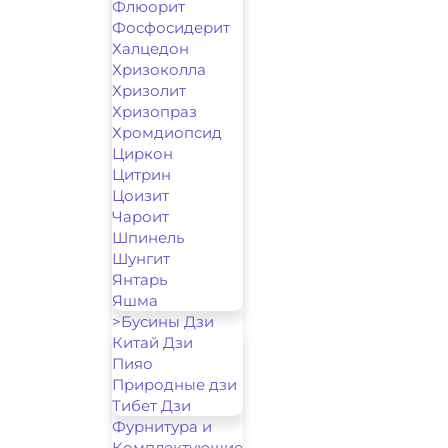
Флюорит
Фосфосидерит
Халцедон
Хризоколла
Хризолит
Хризопраз
Хромдиопсид
Циркон
Цитрин
Цоизит
Чароит
Шпинель
Шунгит
Янтарь
Яшма
>Бусины Дзи
Китай Дзи
Пияо
Природные дзи
Тибет Дзи
Фурнитура и
Комплектующие