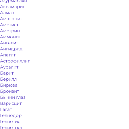
Азурмалахит
Аквамарин
Алмаз
Амазонит
Аметист
Аметрин
Аммонит
Ангелит
Ангидрид
Апатит
Астрофиллит
Ауралит
Барит
Берилл
Бирюза
Бронзит
Бычий глаз
Варисцит
Гагат
Гелиодор
Гелиотис
Гелиотроп