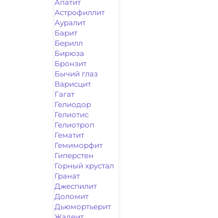
Апатит
Астрофиллит
Ауралит
Барит
Берилл
Бирюза
Бронзит
Бычий глаз
Варисцит
Гагат
Гелиодор
Гелиотис
Гелиотроп
Гематит
Гемиморфит
Гиперстен
Горный хрустал
Гранат
Джеспилит
Доломит
Дьюмортьерит
Жадеит