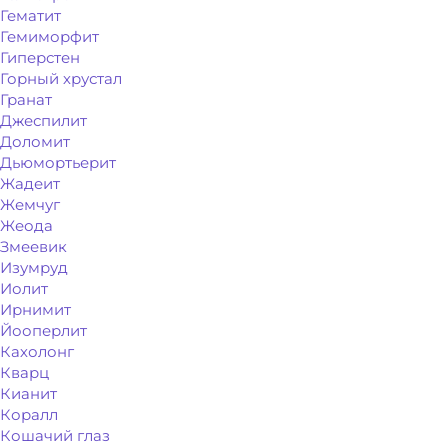
Гематит
Гемиморфит
Гиперстен
Горный хрустал
Гранат
Джеспилит
Доломит
Дьюмортьерит
Жадеит
Жемчуг
Жеода
Змеевик
Изумруд
Иолит
Ирнимит
Йооперлит
Кахолонг
Кварц
Кианит
Коралл
Кошачий глаз