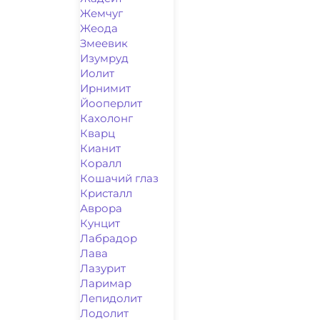
Жемчуг
Жеода
Змеевик
Изумруд
Иолит
Ирнимит
Йооперлит
Кахолонг
Кварц
Кианит
Коралл
Кошачий глаз
Кристалл
Аврора
Кунцит
Лабрадор
Лава
Лазурит
Ларимар
Лепидолит
Лодолит