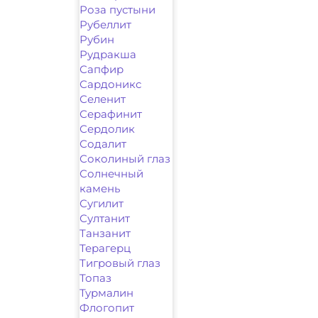
Роза пустыни
Рубеллит
Рубин
Рудракша
Сапфир
Сардоникс
Селенит
Серафинит
Сердолик
Содалит
Соколиный глаз
Солнечный
камень
Сугилит
Султанит
Танзанит
Терагерц
Тигровый глаз
Топаз
Турмалин
Флогопит