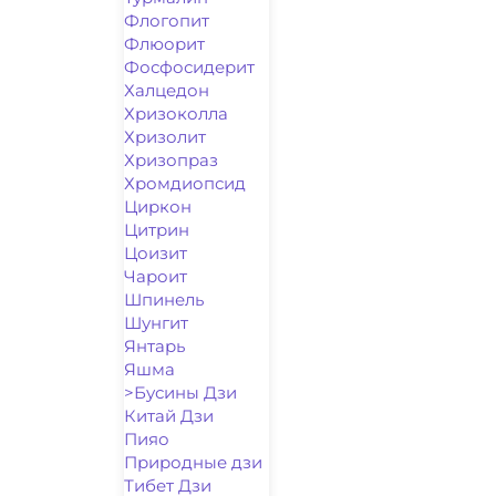
Флогопит
Флюорит
Фосфосидерит
Халцедон
Хризоколла
Хризолит
Хризопраз
Хромдиопсид
Циркон
Цитрин
Цоизит
Чароит
Шпинель
Шунгит
Янтарь
Яшма
>Бусины Дзи
Китай Дзи
Пияо
Природные дзи
Тибет Дзи