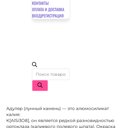
КОНТАКТЫ
ОПЛАТА И ДОСТАВКА
ВХОД|РЕГИСТРАЦИЯ
Поиск
товаров
Адуляр (лунный камень) — это алюмосиликат
калия:
K[AlSi3О8], он является редкой разновидностью
ортоклаза (калиевого полевого шпата). Окраска