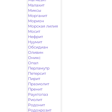
Малахит
Миксы
Морганит
Морион
Морская лилия
Мосит
Нефрит
Нуумит
Обсидиан
Оливин
Оникс
Опал
Перламутр
Петерсит
Пирит
Празиолит
Пренит
Раухтопаз
Риолит
Родонит
Родохрозит