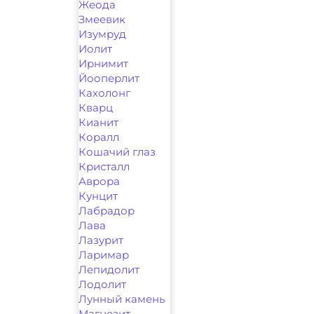
Жеода
Змеевик
Изумруд
Иолит
Ирнимит
Йооперлит
Кахолонг
Кварц
Кианит
Коралл
Кошачий глаз
Кристалл
Аврора
Кунцит
Лабрадор
Лава
Лазурит
Ларимар
Лепидолит
Лодолит
Лунный камень
Магнезит