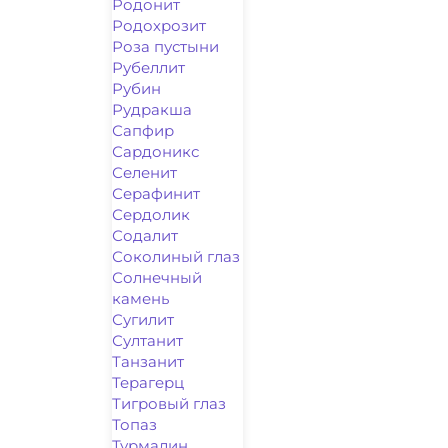
Родонит
Родохрозит
Роза пустыни
Рубеллит
Рубин
Рудракша
Сапфир
Сардоникс
Селенит
Серафинит
Сердолик
Содалит
Соколиный глаз
Солнечный
камень
Сугилит
Султанит
Танзанит
Терагерц
Тигровый глаз
Топаз
Турмалин