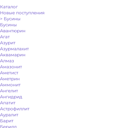
Каталог
Новые поступления
> Бусины
Бусины
Авантюрин
Агат
Азурит
Азурмалахит
Аквамарин
Алмаз
Амазонит
Аметист
Аметрин
Аммонит
Ангелит
Ангидрид
Апатит
Астрофиллит
Ауралит
Барит
Берилл