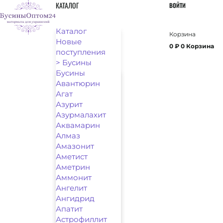
Перейти
КАТАЛОГ
ВОЙТИ
к
содержимому
Каталог
Новые
0
₽
0
Корзина
поступления
> Бусины
Бусины
Авантюрин
Агат
Азурит
Азурмалахит
Аквамарин
Алмаз
Амазонит
Аметист
Аметрин
Аммонит
Ангелит
Ангидрид
Апатит
Астрофиллит