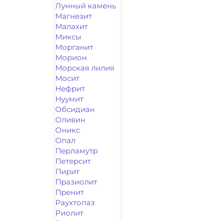
Лунный камень
Магнезит
Малахит
Миксы
Морганит
Морион
Морская лилия
Мосит
Нефрит
Нуумит
Обсидиан
Оливин
Оникс
Опал
Перламутр
Петерсит
Пирит
Празиолит
Пренит
Раухтопаз
Риолит