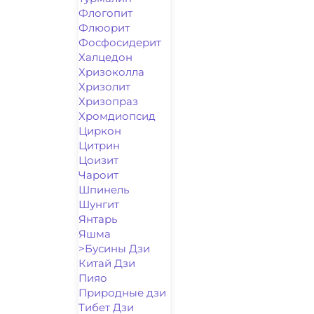
Флогопит
Флюорит
Фосфосидерит
Халцедон
Хризоколла
Хризолит
Хризопраз
Хромдиопсид
Циркон
Цитрин
Цоизит
Чароит
Шпинель
Шунгит
Янтарь
Яшма
>Бусины Дзи
Китай Дзи
Пияо
Природные дзи
Тибет Дзи