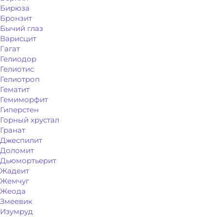
Бирюза
Бронзит
Бычий глаз
Варисцит
Гагат
Гелиодор
Гелиотис
Гелиотроп
Гематит
Гемиморфит
Гиперстен
Горный хрустал
Гранат
Джеспилит
Доломит
Дьюмортьерит
Жадеит
Жемчуг
Жеода
Змеевик
Изумруд