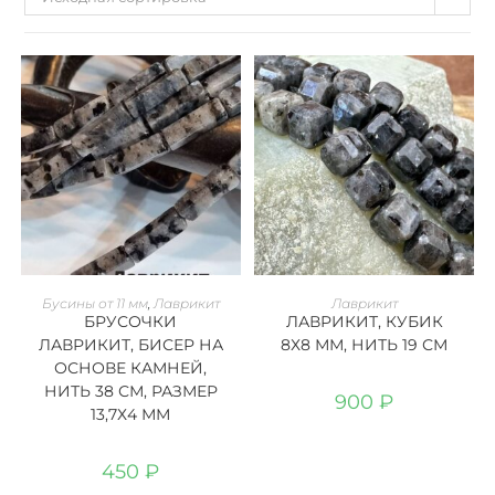
В КОРЗИНУ
В КОРЗИНУ
Бусины от 11 мм
,
Лаврикит
Лаврикит
БРУСОЧКИ
ЛАВРИКИТ, КУБИК
ЛАВРИКИТ, БИСЕР НА
8Х8 ММ, НИТЬ 19 СМ
ОСНОВЕ КАМНЕЙ,
НИТЬ 38 СМ, РАЗМЕР
900
₽
13,7Х4 ММ
450
₽