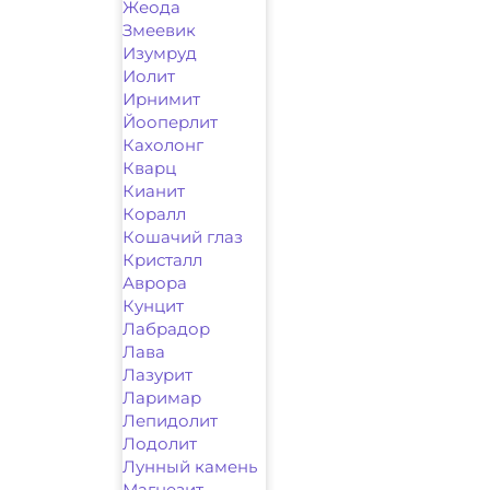
Жеода
Змеевик
Изумруд
Иолит
Ирнимит
Йооперлит
Кахолонг
Кварц
Кианит
Коралл
Кошачий глаз
Кристалл
Аврора
Кунцит
Лабрадор
Лава
Лазурит
Ларимар
Лепидолит
Лодолит
Лунный камень
Магнезит