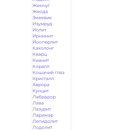
Жемчуг
Жеода
Змеевик
Изумруд
Иолит
Ирнимит
Йооперлит
Кахолонг
Кварц
Кианит
Коралл
Кошачий глаз
Кристалл
Аврора
Кунцит
Лабрадор
Лава
Лазурит
Ларимар
Лепидолит
Лодолит