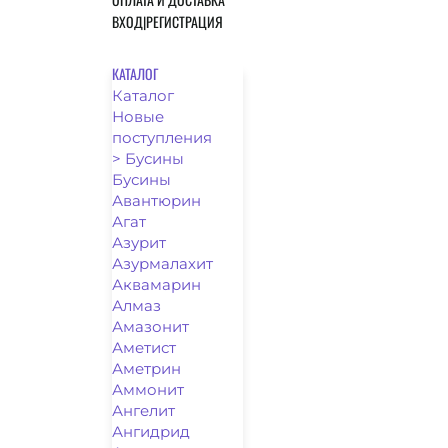
ВХОД|РЕГИСТРАЦИЯ
КАТАЛОГ
Каталог
Новые
поступления
> Бусины
Бусины
Авантюрин
Агат
Азурит
Азурмалахит
Аквамарин
Алмаз
Амазонит
Аметист
Аметрин
Аммонит
Ангелит
Ангидрид