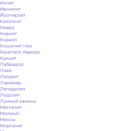
Иолит
Ирнимит
Йооперлит
Кахолонг
Кварц
Кианит
Коралл
Кошачий глаз
Кристалл Аврора
Кунцит
Лабрадор
Лава
Лазурит
Ларимар
Лепидолит
Лодолит
Лунный камень
Магнезит
Малахит
Миксы
Морганит