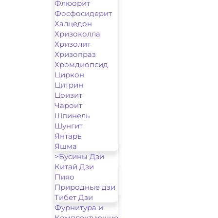
Флюорит
Фосфосидерит
Халцедон
Хризоколла
Хризолит
Хризопраз
Хромдиопсид
Циркон
Цитрин
Цоизит
Чароит
Шпинель
Шунгит
Янтарь
Яшма
>Бусины Дзи
Китай Дзи
Пияо
Природные дзи
Тибет Дзи
Фурнитура и
Комплектующие