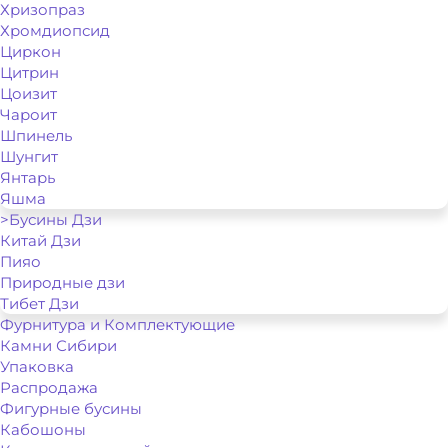
Хризопраз
Хромдиопсид
Циркон
Цитрин
Цоизит
Чароит
Шпинель
Шунгит
Янтарь
Яшма
>Бусины Дзи
Китай Дзи
Пияо
Природные дзи
Тибет Дзи
Фурнитура и Комплектующие
Камни Сибири
Упаковка
Распродажа
Фигурные бусины
Кабошоны