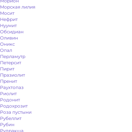
Морион
Морская лилия
Мосит
Нефрит
Нуумит
Обсидиан
Оливин
Оникс
Опал
Перламутр
Петерсит
Пирит
Празиолит
Пренит
Раухтопаз
Риолит
Родонит
Родохрозит
Роза пустыни
Рубеллит
Рубин
Рудракша