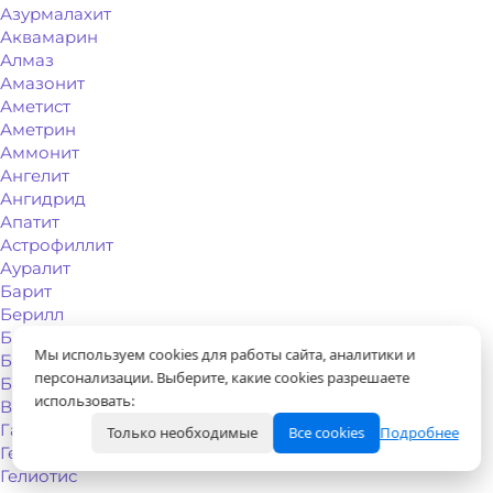
Азурмалахит
Аквамарин
Алмаз
Амазонит
Аметист
Аметрин
Аммонит
Ангелит
Ангидрид
Апатит
Астрофиллит
Ауралит
Барит
Берилл
Бирюза
Мы используем cookies для работы сайта, аналитики и
Бронзит
персонализации. Выберите, какие cookies разрешаете
Бычий глаз
использовать:
Варисцит
Гагат
Только необходимые
Все cookies
Подробнее
Гелиодор
Гелиотис