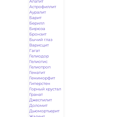
Апатит
Астрофиллит
Ауралит
Барит
Берилл
Бирюза
Бронзит
Бычий глаз
Варисцит
Гагат
Гелиодор
Гелиотис
Гелиотроп
Гематит
Гемиморфит
Гиперстен
Горный хрустал
Гранат
Джеспилит
Доломит
Дьюмортьерит
Жадеит