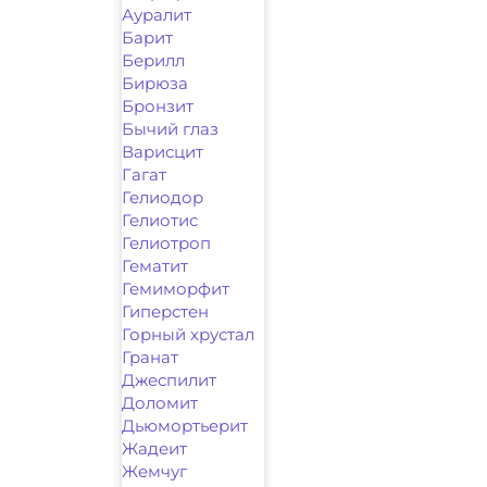
Ауралит
Барит
Берилл
Бирюза
Бронзит
Бычий глаз
Варисцит
Гагат
Гелиодор
Гелиотис
Гелиотроп
Гематит
Гемиморфит
Гиперстен
Горный хрустал
Гранат
Джеспилит
Доломит
Дьюмортьерит
Жадеит
Жемчуг