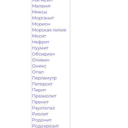
Малахит
Миксы
Морганит
Морион
Морская лилия
Мосит
Нефрит
Нуумит
Обсидиан
Оливин
Оникс
Опал
Перламутр
Петерсит
Пирит
Празиолит
Пренит
Раухтопаз
Риолит
Родонит
Родохрозит