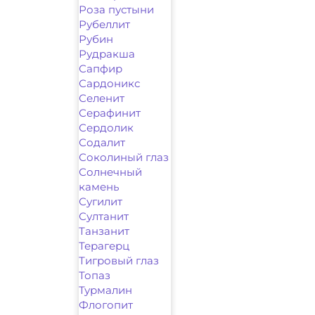
Роза пустыни
Рубеллит
Рубин
Рудракша
Сапфир
Сардоникс
Селенит
Серафинит
Сердолик
Содалит
Соколиный глаз
Солнечный
камень
Сугилит
Султанит
Танзанит
Терагерц
Тигровый глаз
Топаз
Турмалин
Флогопит