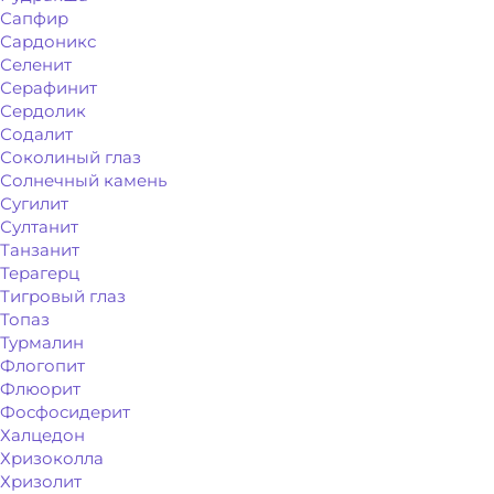
Сапфир
Сардоникс
Селенит
Серафинит
Сердолик
Содалит
Соколиный глаз
Солнечный камень
Сугилит
Султанит
Танзанит
Терагерц
Тигровый глаз
Топаз
Турмалин
Флогопит
Флюорит
Фосфосидерит
Халцедон
Хризоколла
Хризолит